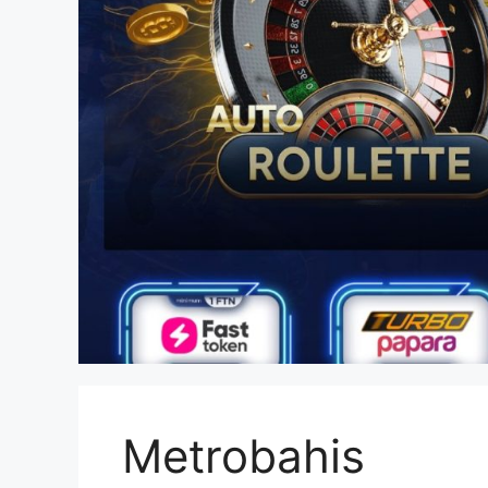
Metrobahis