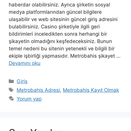
haberdar olabilirsiniz. Ayrıca şirketin sosyal
medya platformlarından güncel bilgilere
ulaşabilir ve web sitesinin güncel giriş adresini
bulabilirsiniz. Casino şirketiyle ilgili geri
bildirimleri inceledikten sonra herhangi bir
şikayetin olmadığını keşfedeceksiniz. Bunun
temel nedeni bu sitenin yetenekli ve bilgili bir
ekiple işbirliği yapmasıdır. Metrobahis şikayet …
Devamını oku
Kategoriler
Giriş
Etiketler
Metrobahis Adresi
,
Metrobahis Kayıt Olmak
Yorum yap