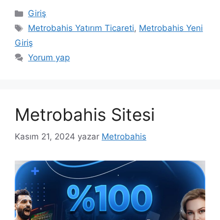
Kategoriler
Giriş
Etiketler
Metrobahis Yatırım Ticareti
,
Metrobahis Yeni
Giriş
Yorum yap
Metrobahis Sitesi
Kasım 21, 2024
yazar
Metrobahis