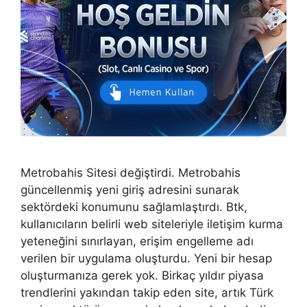
Metrobahis Sitesi değiştirdi. Metrobahis
güncellenmiş yeni giriş adresini sunarak
sektördeki konumunu sağlamlaştırdı. Btk,
kullanıcıların belirli web siteleriyle iletişim kurma
yeteneğini sınırlayan, erişim engelleme adı
verilen bir uygulama oluşturdu. Yeni bir hesap
oluşturmanıza gerek yok. Birkaç yıldır piyasa
trendlerini yakından takip eden site, artık Türk