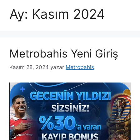
Ay:
Kasım 2024
Metrobahis Yeni Giriş
Kasım 28, 2024
yazar
Metrobahis