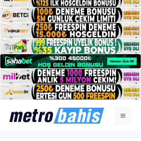
İçeriğe
atla
Menü