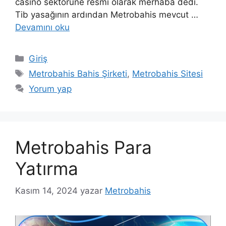
casino sektörüne resmi olarak merhaba dedi.
Tib yasağının ardından Metrobahis mevcut …
Devamını oku
Kategoriler
Giriş
Etiketler
Metrobahis Bahis Şirketi
,
Metrobahis Sitesi
Yorum yap
Metrobahis Para
Yatırma
Kasım 14, 2024
yazar
Metrobahis