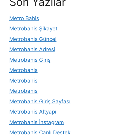
Son Yazılar
Metro Bahis
Metrobahis Şikayet
Metrobahis Güncel
Metrobahis Adresi
Metrobahis Giriş
Metrobahis
Metrobahis
Metrobahis
Metrobahis Giriş Sayfası
Metrobahis Altyapı
Metrobahis İnstagram
Metrobahis Canlı Destek