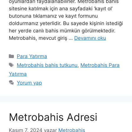
oyunlardan faydalanabilirler. Metrobahis bahis
sitesine katılmak için ana sayfadaki ‘kayıt ol’
butonuna tıklamanız ve kayıt formunu
doldurmanız yeterlidir. Bu sayede kişinin istediği
her yerde canlı bahis mümkün görülmektedir.
Metrobahis, mevcut giriş …
Devamını oku
Kategoriler
Para Yatırma
Etiketler
Metrobahis bahis tutkunu
,
Metrobahis Para
Yatırma
Yorum yap
Metrobahis Adresi
Kasım 7, 2024
yazar
Metrobahis