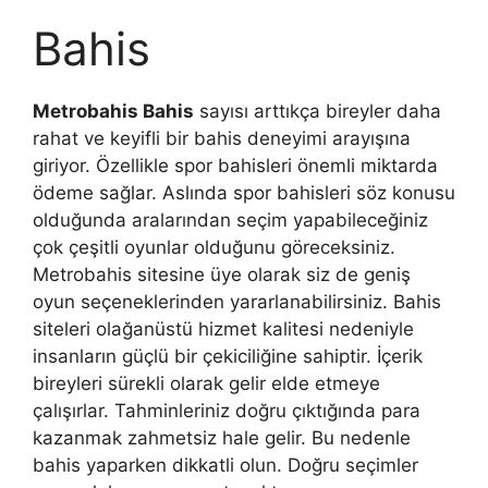
Bahis
Metrobahis Bahis
sayısı arttıkça bireyler daha
rahat ve keyifli bir bahis deneyimi arayışına
giriyor. Özellikle spor bahisleri önemli miktarda
ödeme sağlar. Aslında spor bahisleri söz konusu
olduğunda aralarından seçim yapabileceğiniz
çok çeşitli oyunlar olduğunu göreceksiniz.
Metrobahis sitesine üye olarak siz de geniş
oyun seçeneklerinden yararlanabilirsiniz. Bahis
siteleri olağanüstü hizmet kalitesi nedeniyle
insanların güçlü bir çekiciliğine sahiptir. İçerik
bireyleri sürekli olarak gelir elde etmeye
çalışırlar. Tahminleriniz doğru çıktığında para
kazanmak zahmetsiz hale gelir. Bu nedenle
bahis yaparken dikkatli olun. Doğru seçimler