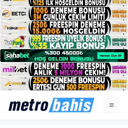
İçeriğe
atla
Menü