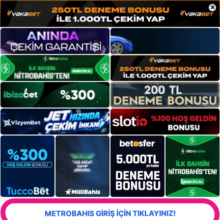
×
METROBAHIS GİRİŞ İÇİN TIKLAYINIZ!