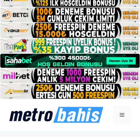
İçeriğe
atla
Menü