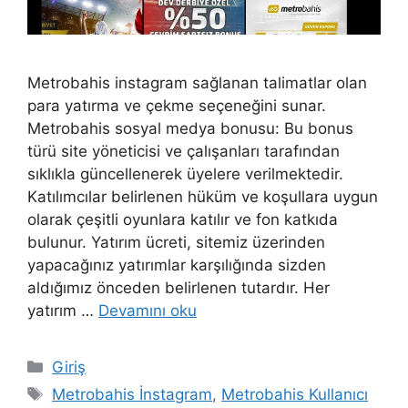
Metrobahis instagram sağlanan talimatlar olan
para yatırma ve çekme seçeneğini sunar.
Metrobahis sosyal medya bonusu: Bu bonus
türü site yöneticisi ve çalışanları tarafından
sıklıkla güncellenerek üyelere verilmektedir.
Katılımcılar belirlenen hüküm ve koşullara uygun
olarak çeşitli oyunlara katılır ve fon katkıda
bulunur. Yatırım ücreti, sitemiz üzerinden
yapacağınız yatırımlar karşılığında sizden
aldığımız önceden belirlenen tutardır. Her
yatırım …
Devamını oku
Kategoriler
Giriş
Etiketler
Metrobahis İnstagram
,
Metrobahis Kullanıcı