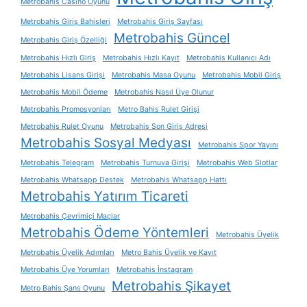
Metrobahis Casino Oyunu
Metrobahis Giriş Bahisleri
Metrobahis Giriş Sayfası
Metrobahis Güncel
Metrobahis Giriş Özelliği
Metrobahis Hızlı Giriş
Metrobahis Hızlı Kayıt
Metrobahis Kullanıcı Adı
Metrobahis Lisans Girişi
Metrobahis Masa Oyunu
Metrobahis Mobil Giriş
Metrobahis Mobil Ödeme
Metrobahis Nasıl Üye Olunur
Metrobahis Promosyonları
Metro Bahis Rulet Girişi
Metrobahis Rulet Oyunu
Metrobahis Son Giriş Adresi
Metrobahis Sosyal Medyası
Metrobahis Spor Yayını
Metrobahis Telegram
Metrobahis Turnuva Girişi
Metrobahis Web Slotlar
Metrobahis Whatsapp Destek
Metrobahis Whatsapp Hattı
Metrobahis Yatırım Ticareti
Metrobahis Çevrimiçi Maçlar
Metrobahis Ödeme Yöntemleri
Metrobahis Üyelik
Metrobahis Üyelik Adımları
Metro Bahis Üyelik ve Kayıt
Metrobahis Üye Yorumları
Metrobahis İnstagram
Metrobahis Şikayet
Metro Bahis Şans Oyunu