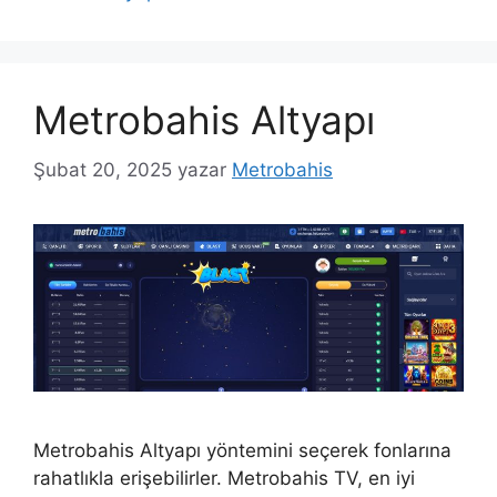
Metrobahis Altyapı
Şubat 20, 2025
yazar
Metrobahis
Metrobahis Altyapı yöntemini seçerek fonlarına
rahatlıkla erişebilirler. Metrobahis TV, en iyi