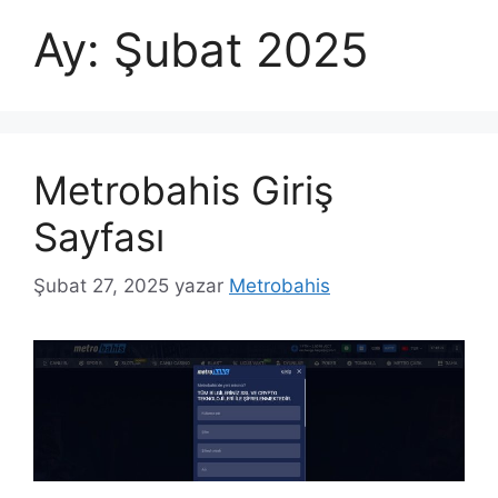
Ay:
Şubat 2025
Metrobahis Giriş
Sayfası
Şubat 27, 2025
yazar
Metrobahis