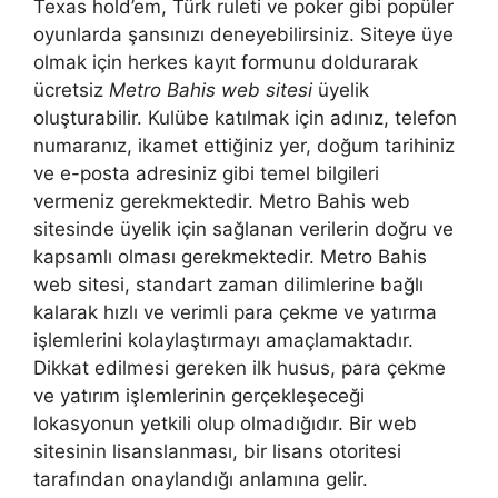
Texas hold’em, Türk ruleti ve poker gibi popüler
oyunlarda şansınızı deneyebilirsiniz. Siteye üye
olmak için herkes kayıt formunu doldurarak
ücretsiz
Metro Bahis web sitesi
üyelik
oluşturabilir. Kulübe katılmak için adınız, telefon
numaranız, ikamet ettiğiniz yer, doğum tarihiniz
ve e-posta adresiniz gibi temel bilgileri
vermeniz gerekmektedir. Metro Bahis web
sitesinde üyelik için sağlanan verilerin doğru ve
kapsamlı olması gerekmektedir. Metro Bahis
web sitesi, standart zaman dilimlerine bağlı
kalarak hızlı ve verimli para çekme ve yatırma
işlemlerini kolaylaştırmayı amaçlamaktadır.
Dikkat edilmesi gereken ilk husus, para çekme
ve yatırım işlemlerinin gerçekleşeceği
lokasyonun yetkili olup olmadığıdır. Bir web
sitesinin lisanslanması, bir lisans otoritesi
tarafından onaylandığı anlamına gelir.