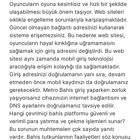
Oyuncuların oyuna kesintisiz ve hızlı bir şekilde
ulaşabilmesi büyük önem taşıyor. Web siteleri
sıklıkla engelleme sorunlarıyla karşılaşmaktadır.
Güncel olmayan bağlantı adresinizi kullanarak
sisteme erişemezsiniz. Bu nedenle web sitesi,
oyuncuların hayal kırıklığına uğramamasını
sağlamak için giriş adresini değiştirdi. Bu web
sitesi aynı zamanda mobil giriş teknolojisi
aracılığıyla erişim kolaylığı da sağlamaktadır.
Giriş adresinizi doğrulamanın yanı sıra, devam
etmeden önce mobil kaydınızı da doğrulamanız
gerekecektir. Metro Bahis giriş yaparken zorluk
yaşıyorsanız cihazınızın internet bağlantısını ve
DNS ayarlarını doğrulamanız tavsiye edilir.
Hangi çevrimiçi bahis platformu güvenli ve
verimli para yatırma ve çekme işlemleri sunar?
Bu sorunun muhtemelen çok sayıda yanıtı
vardır. Bahis tutkunlarının faaliyetleri söz konusu