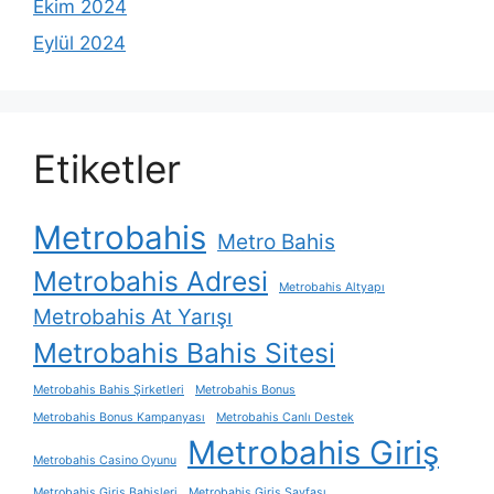
Ekim 2024
Eylül 2024
Etiketler
Metrobahis
Metro Bahis
Metrobahis Adresi
Metrobahis Altyapı
Metrobahis At Yarışı
Metrobahis Bahis Sitesi
Metrobahis Bahis Şirketleri
Metrobahis Bonus
Metrobahis Bonus Kampanyası
Metrobahis Canlı Destek
Metrobahis Giriş
Metrobahis Casino Oyunu
Metrobahis Giriş Bahisleri
Metrobahis Giriş Sayfası