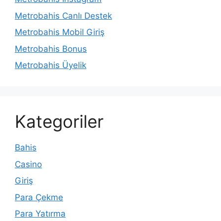
Metrobahis Canlı Destek
Metrobahis Mobil Giriş
Metrobahis Bonus
Metrobahis Üyelik
Kategoriler
Bahis
Casino
Giriş
Para Çekme
Para Yatırma