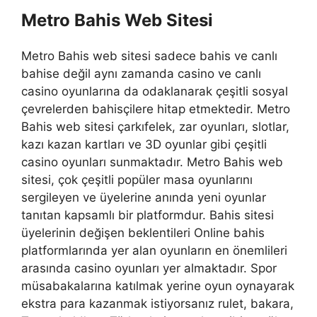
Metro Bahis Web Sitesi
Metro Bahis web sitesi sadece bahis ve canlı
bahise değil aynı zamanda casino ve canlı
casino oyunlarına da odaklanarak çeşitli sosyal
çevrelerden bahisçilere hitap etmektedir. Metro
Bahis web sitesi çarkıfelek, zar oyunları, slotlar,
kazı kazan kartları ve 3D oyunlar gibi çeşitli
casino oyunları sunmaktadır. Metro Bahis web
sitesi, çok çeşitli popüler masa oyunlarını
sergileyen ve üyelerine anında yeni oyunlar
tanıtan kapsamlı bir platformdur. Bahis sitesi
üyelerinin değişen beklentileri Online bahis
platformlarında yer alan oyunların en önemlileri
arasında casino oyunları yer almaktadır. Spor
müsabakalarına katılmak yerine oyun oynayarak
ekstra para kazanmak istiyorsanız rulet, bakara,