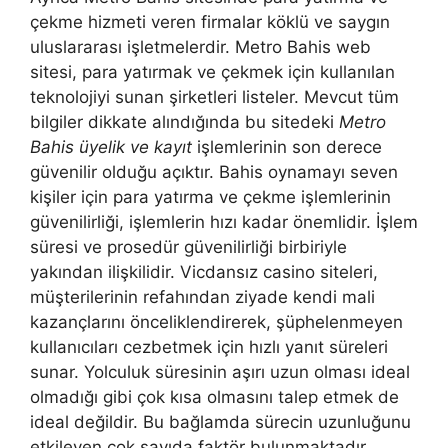
çekme hizmeti veren firmalar köklü ve saygın
uluslararası işletmelerdir. Metro Bahis web
sitesi, para yatırmak ve çekmek için kullanılan
teknolojiyi sunan şirketleri listeler. Mevcut tüm
bilgiler dikkate alındığında bu sitedeki
Metro
Bahis üyelik ve kayıt
işlemlerinin son derece
güvenilir olduğu açıktır. Bahis oynamayı seven
kişiler için para yatırma ve çekme işlemlerinin
güvenilirliği, işlemlerin hızı kadar önemlidir. İşlem
süresi ve prosedür güvenilirliği birbiriyle
yakından ilişkilidir. Vicdansız casino siteleri,
müşterilerinin refahından ziyade kendi mali
kazançlarını önceliklendirerek, şüphelenmeyen
kullanıcıları cezbetmek için hızlı yanıt süreleri
sunar. Yolculuk süresinin aşırı uzun olması ideal
olmadığı gibi çok kısa olmasını talep etmek de
ideal değildir. Bu bağlamda sürecin uzunluğunu
etkileyen çok sayıda faktör bulunmaktadır.