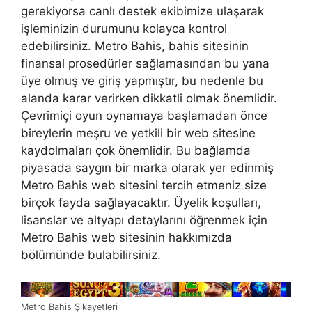
gerekiyorsa canlı destek ekibimize ulaşarak
işleminizin durumunu kolayca kontrol
edebilirsiniz. Metro Bahis, bahis sitesinin
finansal prosedürler sağlamasından bu yana
üye olmuş ve giriş yapmıştır, bu nedenle bu
alanda karar verirken dikkatli olmak önemlidir.
Çevrimiçi oyun oynamaya başlamadan önce
bireylerin meşru ve yetkili bir web sitesine
kaydolmaları çok önemlidir. Bu bağlamda
piyasada saygın bir marka olarak yer edinmiş
Metro Bahis web sitesini tercih etmeniz size
birçok fayda sağlayacaktır. Üyelik koşulları,
lisanslar ve altyapı detaylarını öğrenmek için
Metro Bahis web sitesinin hakkımızda
bölümünde bulabilirsiniz.
Metro Bahis Şikayetleri