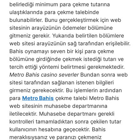
belirlediği minimum para çekme tutarına
ulaştıklarında para çekme talebinde
bulunabilirler. Bunu gerçekleştirmek için web
sitesinin arayüzünün ödemeler bölümüne
gitmeniz gerekir. Yukarıda belirtilen bölümlere
web sitesi arayüzünün sağ tarafından erişilebilir.
Bahis oynamayı seven bir kişi para çekme
bölümüne girdiğinde çekmek istediği tutarı ve
tercih ettiği yöntemi belirtmesi gerekmektedir.
Metro Bahis casino severler
Bundan sonra web
sitesi tarafından sağlanan istenen bilgileri
girmeniz gerekecektir. Bu işlemlerin ardından
para
Metro Bahis
çekme talebi Metro Bahis
web sitesinin muhasebe departmanına
iletilecektir. Muhasebe departmanı gerekli
kontrolleri tamamladıktan sonra çekilen tutar
kullanıcının hesabına geçecektir. Bahis
meraklısıysanız ve paranızı çekmeniz