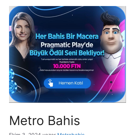
Metro Bahis