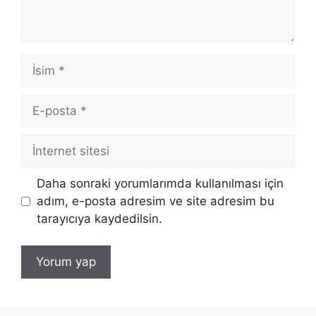
İsim
E-
posta
İnternet
sitesi
Daha sonraki yorumlarımda kullanılması için
adım, e-posta adresim ve site adresim bu
tarayıcıya kaydedilsin.