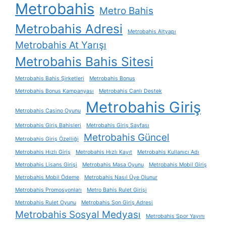
Metrobahis
Metro Bahis
Metrobahis Adresi
Metrobahis Altyapı
Metrobahis At Yarışı
Metrobahis Bahis Sitesi
Metrobahis Bahis Şirketleri
Metrobahis Bonus
Metrobahis Bonus Kampanyası
Metrobahis Canlı Destek
Metrobahis Giriş
Metrobahis Casino Oyunu
Metrobahis Giriş Bahisleri
Metrobahis Giriş Sayfası
Metrobahis Güncel
Metrobahis Giriş Özelliği
Metrobahis Hızlı Giriş
Metrobahis Hızlı Kayıt
Metrobahis Kullanıcı Adı
Metrobahis Lisans Girişi
Metrobahis Masa Oyunu
Metrobahis Mobil Giriş
Metrobahis Mobil Ödeme
Metrobahis Nasıl Üye Olunur
Metrobahis Promosyonları
Metro Bahis Rulet Girişi
Metrobahis Rulet Oyunu
Metrobahis Son Giriş Adresi
Metrobahis Sosyal Medyası
Metrobahis Spor Yayını