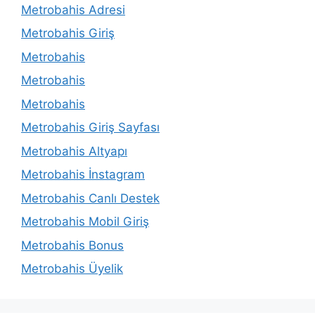
Metrobahis Adresi
Metrobahis Giriş
Metrobahis
Metrobahis
Metrobahis
Metrobahis Giriş Sayfası
Metrobahis Altyapı
Metrobahis İnstagram
Metrobahis Canlı Destek
Metrobahis Mobil Giriş
Metrobahis Bonus
Metrobahis Üyelik