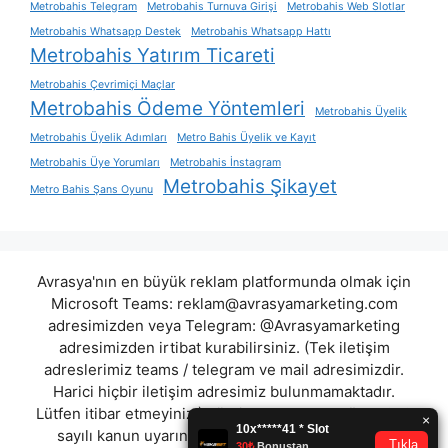
Metrobahis Telegram
Metrobahis Turnuva Girişi
Metrobahis Web Slotlar
Metrobahis Whatsapp Destek
Metrobahis Whatsapp Hattı
Metrobahis Yatırım Ticareti
Metrobahis Çevrimiçi Maçlar
Metrobahis Ödeme Yöntemleri
Metrobahis Üyelik
Metrobahis Üyelik Adımları
Metro Bahis Üyelik ve Kayıt
Metrobahis Üye Yorumları
Metrobahis İnstagram
Metrobahis Şikayet
Metro Bahis Şans Oyunu
Avrasya'nın en büyük reklam platformunda olmak için
Microsoft Teams:
reklam@avrasyamarketing.com
adresimizden veya Telegram: @Avrasyamarketing
adresimizden irtibat kurabilirsiniz. (Tek iletişim
adreslerimiz teams / telegram ve mail adresimizdir.
Harici hiçbir iletişim adresimiz bulunmamaktadır.
Lütfen itibar etmeyiniz.) Türkiye yasalarına göre 7258
sayılı kanun uyarınca yasa dışı bahis oynamanın