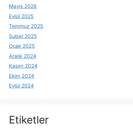
Mayıs 2026
Eylül 2025
Temmuz 2025
Şubat 2025
Ocak 2025
Aralık 2024
Kasım 2024
Ekim 2024
Eylül 2024
Etiketler